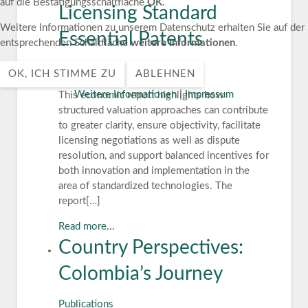
auf die Bestätigungsschaltfläche
OK
.
Licensing Standard
Weitere Informationen zu unserem Datenschutz erhalten Sie auf der
Essential Patents
entsprechenden Schaltfläche
weitere Informationen
.
Publications
OK, ICH STIMME ZU
ABLEHNEN
Weitere Informationen
|
Impressum
This economic report highlights how
structured valuation approaches can contribute
to greater clarity, ensure objectivity, facilitate
licensing negotiations as well as dispute
resolution, and support balanced incentives for
both innovation and implementation in the
area of standardized technologies. The
report[…]
Read more...
Country Perspectives:
Colombia’s Journey
Publications